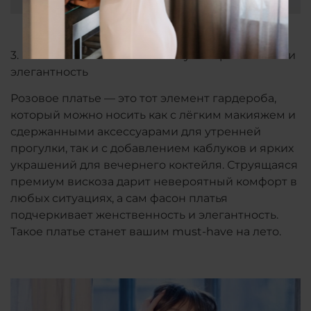
3. Розовое платье
CL
Ó
Bbrand
: универсальность и
элегантность
Розовое платье — это тот элемент гардероба,
который можно носить как с лёгким макияжем и
сдержанными аксессуарами для утренней
прогулки, так и с добавлением каблуков и ярких
украшений для вечернего коктейля. Струящаяся
премиум вискоза дарит невероятный комфорт в
любых ситуациях, а сам фасон платья
подчеркивает женственность и элегантность.
Такое платье станет вашим must-have на лето.