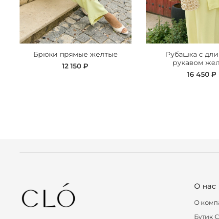
Брюки прямые желтые
Рубашка с дл
рукавом жел
12 150 ₽
16 450 ₽
О нас
О комп
Бутик 