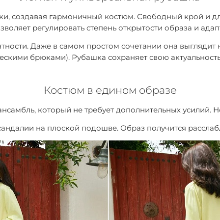
и, создавая гармоничный костюм. Свободный крой и дл
зволяет регулировать степень открытости образа и ада
ности. Даже в самом простом сочетании она выглядит на
кими брюками). Рубашка сохраняет свою актуальность в
Костюм в едином образе
нсамбль, который не требует дополнительных усилий. Но
 сандалии на плоской подошве. Образ получится рассла