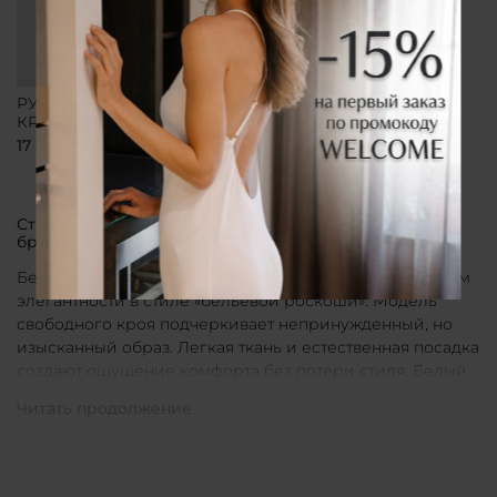
РУБАШКА СВОБОДНОГО
КРОЯ БЕЛАЯ
17 800 ₽
Стильные рубашки в актуальном белом цвете от
бренда CLÓ
Белые рубашки от бренда CLÓ являются воплощением
элегантности в стиле «бельевой роскоши». Модель
свободного кроя подчеркивает непринужденный, но
изысканный образ. Легкая ткань и естественная посадка
создают ощущение комфорта без потери стиля. Белый
цвет в интерпретации CLÓ становится символом
чистоты и универсальности. Такая рубашка легко
вписывается как в повседневные, так и в более
нарядные луки.