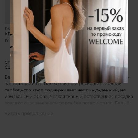
РУБАШКА СВОБОДНОГО
КРОЯ БЕЛАЯ
17 800 ₽
Стильные рубашки в актуальном белом цвете от
бренда CLÓ
Белые рубашки от бренда CLÓ являются воплощением
элегантности в стиле «бельевой роскоши». Модель
свободного кроя подчеркивает непринужденный, но
изысканный образ. Легкая ткань и естественная посадка
создают ощущение комфорта без потери стиля. Белый
цвет в интерпретации CLÓ становится символом
чистоты и универсальности. Такая рубашка легко
вписывается как в повседневные, так и в более
нарядные луки.