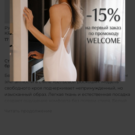
РУБАШКА СВОБОДНОГО
КРОЯ БЕЛАЯ
17 800 ₽
Стильные рубашки в актуальном белом цвете от
бренда CLÓ
Белые рубашки от бренда CLÓ являются воплощением
элегантности в стиле «бельевой роскоши». Модель
свободного кроя подчеркивает непринужденный, но
изысканный образ. Легкая ткань и естественная посадка
создают ощущение комфорта без потери стиля. Белый
цвет в интерпретации CLÓ становится символом
чистоты и универсальности. Такая рубашка легко
вписывается как в повседневные, так и в более
нарядные луки.