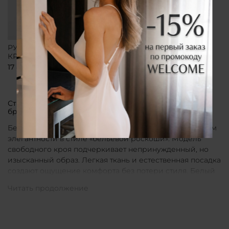
РУБАШКА СВОБОДНОГО
КРОЯ БЕЛАЯ
17 800 ₽
Стильные рубашки в актуальном белом цвете от
бренда CLÓ
Белые рубашки от бренда CLÓ являются воплощением
элегантности в стиле «бельевой роскоши». Модель
свободного кроя подчеркивает непринужденный, но
изысканный образ. Легкая ткань и естественная посадка
создают ощущение комфорта без потери стиля. Белый
цвет в интерпретации CLÓ становится символом
чистоты и универсальности. Такая рубашка легко
вписывается как в повседневные, так и в более
нарядные луки.