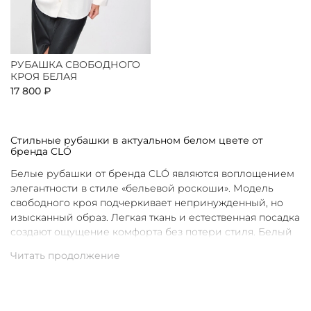
РУБАШКА СВОБОДНОГО
КРОЯ БЕЛАЯ
17 800 ₽
Стильные рубашки в актуальном белом цвете от
бренда CLÓ
Белые рубашки от бренда CLÓ являются воплощением
элегантности в стиле «бельевой роскоши». Модель
свободного кроя подчеркивает непринужденный, но
изысканный образ. Легкая ткань и естественная посадка
создают ощущение комфорта без потери стиля. Белый
цвет в интерпретации CLÓ становится символом
чистоты и универсальности. Такая рубашка легко
вписывается как в повседневные, так и в более
нарядные луки.