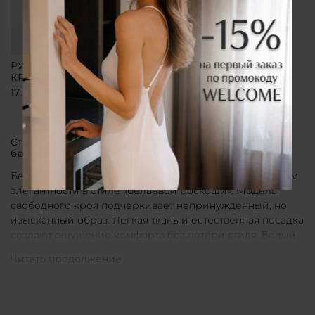
РУБАШКА СВОБОДНОГО
КРОЯ БЕЛАЯ
17 800 ₽
Стильные рубашки в актуальном белом цвете от
бренда CLÓ
Белые рубашки от бренда CLÓ являются воплощением
элегантности в стиле «бельевой роскоши». Модель
свободного кроя подчеркивает непринужденный, но
изысканный образ. Легкая ткань и естественная посадка
создают ощущение комфорта без потери стиля. Белый
цвет в интерпретации CLÓ становится символом
чистоты и универсальности. Такая рубашка легко
вписывается как в повседневные, так и в более
нарядные луки.