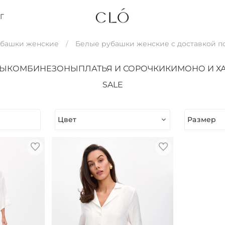
Г
убашки женские
Белые рубашки женские с доставкой п
ТЫ
КОМБИНЕЗОНЫ
ПЛАТЬЯ И СОРОЧКИ
КИМОНО И Х
SALE
Цвет
Размер