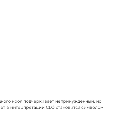
дного кроя подчеркивает непринужденный, но
цвет в интерпретации CLÓ становится символом