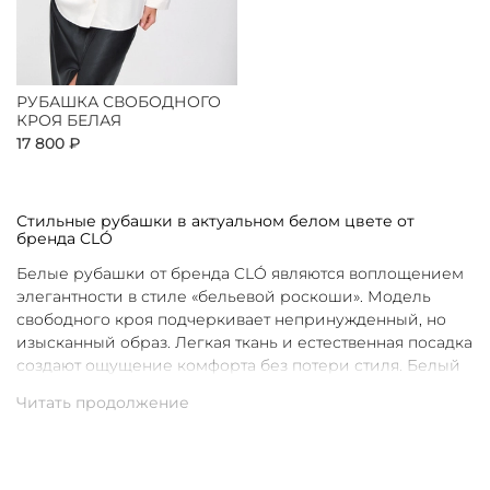
РУБАШКА СВОБОДНОГО
КРОЯ БЕЛАЯ
17 800 ₽
Стильные рубашки в актуальном белом цвете от
бренда CLÓ
Белые рубашки от бренда CLÓ являются воплощением
элегантности в стиле «бельевой роскоши». Модель
свободного кроя подчеркивает непринужденный, но
изысканный образ. Легкая ткань и естественная посадка
создают ощущение комфорта без потери стиля. Белый
цвет в интерпретации CLÓ становится символом
чистоты и универсальности. Такая рубашка легко
вписывается как в повседневные, так и в более
нарядные луки.