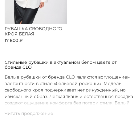
РУБАШКА СВОБОДНОГО
КРОЯ БЕЛАЯ
17 800 ₽
Стильные рубашки в актуальном белом цвете от
бренда CLÓ
Белые рубашки от бренда CLÓ являются воплощением
элегантности в стиле «бельевой роскоши». Модель
свободного кроя подчеркивает непринужденный, но
изысканный образ. Легкая ткань и естественная посадка
создают ощущение комфорта без потери стиля. Белый
цвет в интерпретации CLÓ становится символом
чистоты и универсальности. Такая рубашка легко
вписывается как в повседневные, так и в более
нарядные луки.