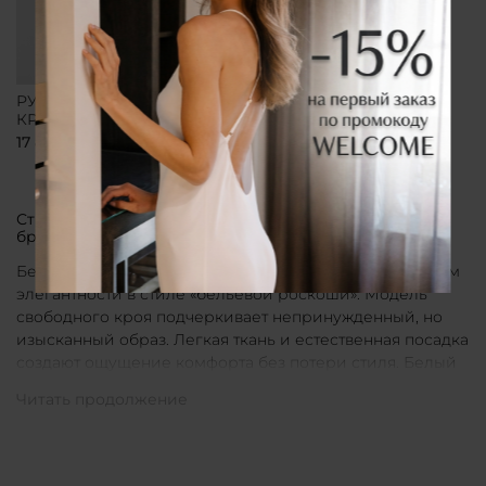
РУБАШКА СВОБОДНОГО
КРОЯ БЕЛАЯ
17 800 ₽
Стильные рубашки в актуальном белом цвете от
бренда CLÓ
Белые рубашки от бренда CLÓ являются воплощением
элегантности в стиле «бельевой роскоши». Модель
свободного кроя подчеркивает непринужденный, но
изысканный образ. Легкая ткань и естественная посадка
создают ощущение комфорта без потери стиля. Белый
цвет в интерпретации CLÓ становится символом
чистоты и универсальности. Такая рубашка легко
вписывается как в повседневные, так и в более
нарядные луки.