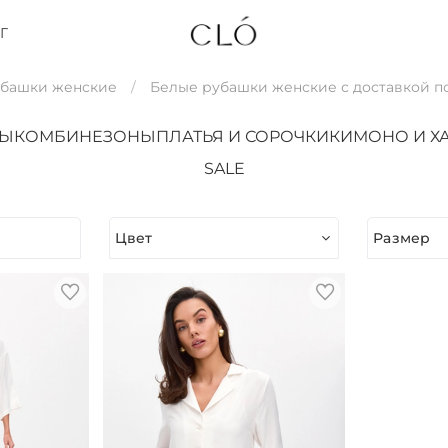
Г
убашки женские
Белые рубашки женские с доставкой п
ТЫ
КОМБИНЕЗОНЫ
ПЛАТЬЯ И СОРОЧКИ
КИМОНО И Х
SALE
Цвет
Размер