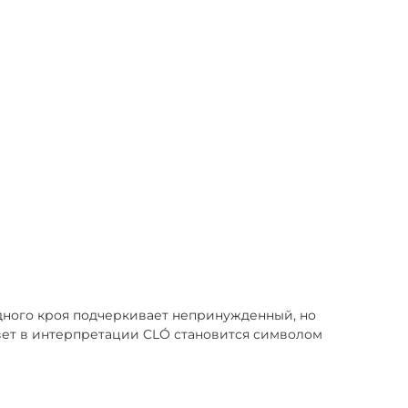
дного кроя подчеркивает непринужденный, но
цвет в интерпретации CLÓ становится символом