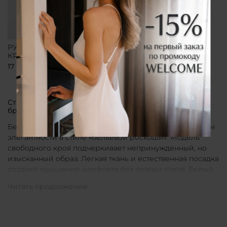
РУБАШКА СВОБОДНОГО
КРОЯ БЕЛАЯ
17 800 ₽
Стильные рубашки в актуальном белом цвете от
бренда CLÓ
Белые рубашки от бренда CLÓ являются воплощением
элегантности в стиле «бельевой роскоши». Модель
свободного кроя подчеркивает непринужденный, но
изысканный образ. Легкая ткань и естественная посадка
создают ощущение комфорта без потери стиля. Белый
цвет в интерпретации CLÓ становится символом
чистоты и универсальности. Такая рубашка легко
вписывается как в повседневные, так и в более
нарядные луки.