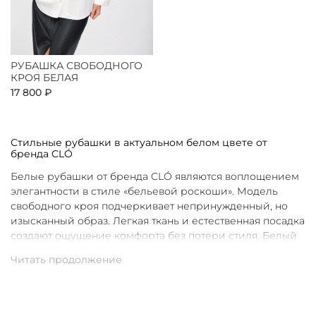
РУБАШКА СВОБОДНОГО
КРОЯ БЕЛАЯ
17 800 ₽
Стильные рубашки в актуальном белом цвете от
бренда CLÓ
Белые рубашки от бренда CLÓ являются воплощением
элегантности в стиле «бельевой роскоши». Модель
свободного кроя подчеркивает непринужденный, но
изысканный образ. Легкая ткань и естественная посадка
создают ощущение комфорта без потери стиля. Белый
цвет в интерпретации CLÓ становится символом
чистоты и универсальности. Такая рубашка легко
вписывается как в повседневные, так и в более
нарядные луки.