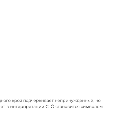
дного кроя подчеркивает непринужденный, но
цвет в интерпретации CLÓ становится символом