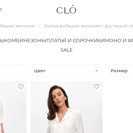
Г
убашки женские
Белые рубашки женские с доставкой п
ТЫ
КОМБИНЕЗОНЫ
ПЛАТЬЯ И СОРОЧКИ
КИМОНО И Х
SALE
Цвет
Размер