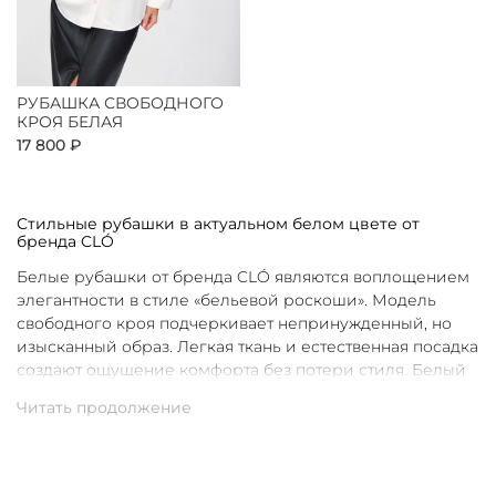
РУБАШКА СВОБОДНОГО
КРОЯ БЕЛАЯ
17 800 ₽
Стильные рубашки в актуальном белом цвете от
бренда CLÓ
Белые рубашки от бренда CLÓ являются воплощением
элегантности в стиле «бельевой роскоши». Модель
свободного кроя подчеркивает непринужденный, но
изысканный образ. Легкая ткань и естественная посадка
создают ощущение комфорта без потери стиля. Белый
цвет в интерпретации CLÓ становится символом
чистоты и универсальности. Такая рубашка легко
вписывается как в повседневные, так и в более
нарядные луки.