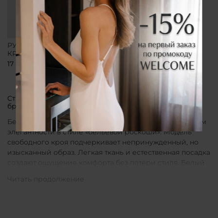
РУБАШКА СВОБОДНОГО
КРОЯ БЕЛАЯ
17 800 ₽
Стильные рубашки в актуальном белом цвете от
бренда CLÓ
Белые рубашки от бренда CLÓ являются воплощением
элегантности в стиле «бельевой роскоши». Модель
свободного кроя подчеркивает непринужденный, но
изысканный образ. Легкая ткань и естественная посадка
создают ощущение комфорта без потери стиля. Белый
цвет в интерпретации CLÓ становится символом
чистоты и универсальности. Такая рубашка легко
вписывается как в повседневные, так и в более
нарядные луки.