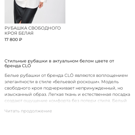
РУБАШКА СВОБОДНОГО
КРОЯ БЕЛАЯ
17 800 ₽
Стильные рубашки в актуальном белом цвете от
бренда CLÓ
Белые рубашки от бренда CLÓ являются воплощением
элегантности в стиле «бельевой роскоши». Модель
свободного кроя подчеркивает непринужденный, но
изысканный образ. Легкая ткань и естественная посадка
создают ощущение комфорта без потери стиля. Белый
цвет в интерпретации CLÓ становится символом
чистоты и универсальности. Такая рубашка легко
вписывается как в повседневные, так и в более
нарядные луки.