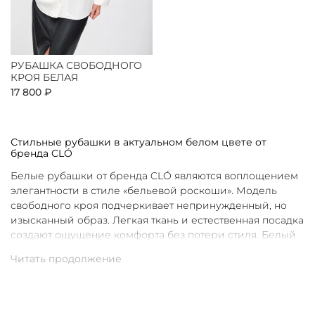
РУБАШКА СВОБОДНОГО
КРОЯ БЕЛАЯ
17 800 ₽
Стильные рубашки в актуальном белом цвете от
бренда CLÓ
Белые рубашки от бренда CLÓ являются воплощением
элегантности в стиле «бельевой роскоши». Модель
свободного кроя подчеркивает непринужденный, но
изысканный образ. Легкая ткань и естественная посадка
создают ощущение комфорта без потери стиля. Белый
цвет в интерпретации CLÓ становится символом
чистоты и универсальности. Такая рубашка легко
вписывается как в повседневные, так и в более
нарядные луки.