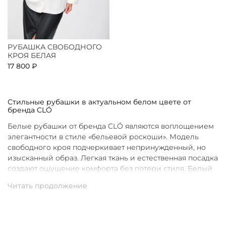
РУБАШКА СВОБОДНОГО
КРОЯ БЕЛАЯ
17 800 ₽
Стильные рубашки в актуальном белом цвете от
бренда CLÓ
Белые рубашки от бренда CLÓ являются воплощением
элегантности в стиле «бельевой роскоши». Модель
свободного кроя подчеркивает непринужденный, но
изысканный образ. Легкая ткань и естественная посадка
создают ощущение комфорта без потери стиля. Белый
цвет в интерпретации CLÓ становится символом
чистоты и универсальности. Такая рубашка легко
вписывается как в повседневные, так и в более
нарядные луки.