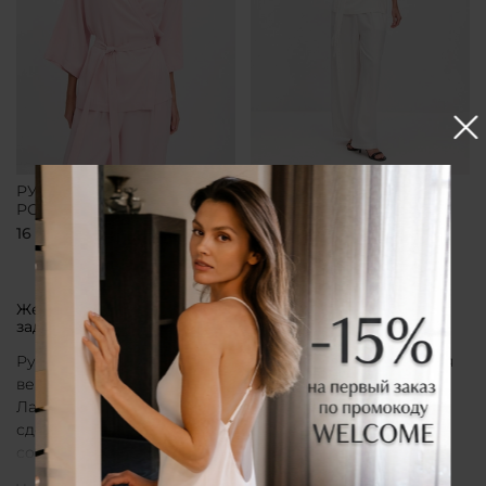
РУБАШКА-КИМОНО
РУБАШКА-КИМОНО
РОЗОВАЯ
БЕЛАЯ
16 700 ₽
16 700 ₽
Женская рубашка кимоно от бренда CLÓ, которая
задает тон всему образу
Рубашка кимоно CLÓ рассматривается как утонченная
вещь, воплощающая эстетику мягкой женственности.
Лаконичный крой, деликатные материалы и
сдержанная палитра создают образ, в котором
сочетаются особая нежность белья и элегантная
непринужденность кимоно. Такая рубашка не