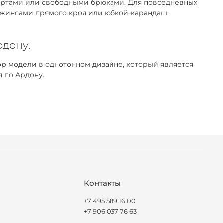
 шортами или свободными брюками. Для повседневных
 джинсами прямого кроя или юбкой‑карандаш.
рдону.
р модели в однотонном дизайне, который является
 по Ардону..
Контакты
+7 495 589 16 00
+7 906 037 76 63