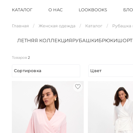
КАТАЛОГ
О НАС
LOOKBOOKS
БЛО
Главная
Женская одежда
Каталог
Рубашка
ЛЕТНЯЯ КОЛЛЕКЦИЯ
РУБАШКИ
БРЮКИ
ШОР
Товаров
2
Сортировка
Цвет