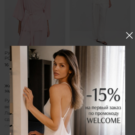
РУБАШКА-КИМОНО
РУБАШКА-КИМОНО
РОЗОВАЯ
БЕЛАЯ
16 700 ₽
16 700 ₽
Женская рубашка кимоно от бренда CLÓ, которая
задает тон всему образу
Рубашка кимоно CLÓ рассматривается как утонченная
вещь, воплощающая эстетику мягкой женственности.
Лаконичный крой, деликатные материалы и
сдержанная палитра создают образ, в котором
сочетаются особая нежность белья и элегантная
непринужденность кимоно. Такая рубашка не