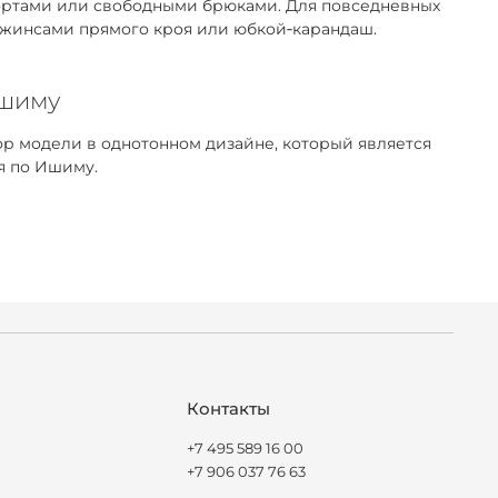
 шортами или свободными брюками. Для повседневных
 джинсами прямого кроя или юбкой‑карандаш.
Ишиму
р модели в однотонном дизайне, который является
я по Ишиму.
Контакты
+7 495 589 16 00
+7 906 037 76 63