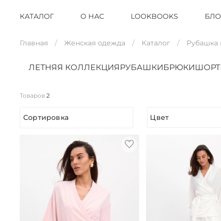
КАТАЛОГ
О НАС
LOOKBOOKS
БЛО
Главная
Женская одежда
Каталог
Рубашка
ЛЕТНЯЯ КОЛЛЕКЦИЯ
РУБАШКИ
БРЮКИ
ШОР
Товаров
2
Сортировка
Цвет