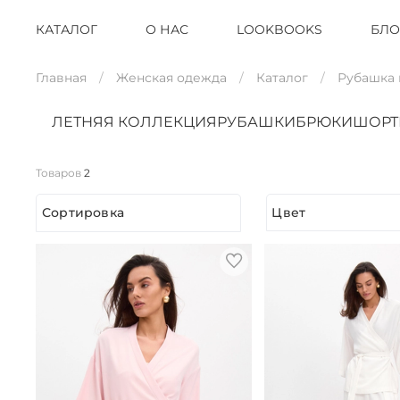
КАТАЛОГ
О НАС
LOOKBOOKS
БЛО
Главная
Женская одежда
Каталог
Рубашка
ЛЕТНЯЯ КОЛЛЕКЦИЯ
РУБАШКИ
БРЮКИ
ШОР
Товаров
2
Сортировка
Цвет