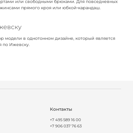
 шортами или свободными брюками. Для повседневных
 джинсами прямого кроя или юбкой‑карандаш.
Ижевску
р модели в однотонном дизайне, который является
я по Ижевску.
Контакты
+7 495 589 16 00
+7 906 037 76 63