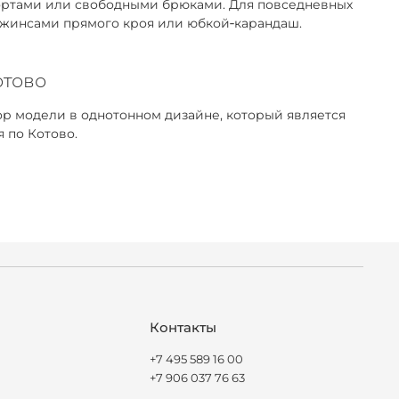
 шортами или свободными брюками. Для повседневных
 джинсами прямого кроя или юбкой‑карандаш.
отово
р модели в однотонном дизайне, который является
 по Котово.
Контакты
+7 495 589 16 00
+7 906 037 76 63