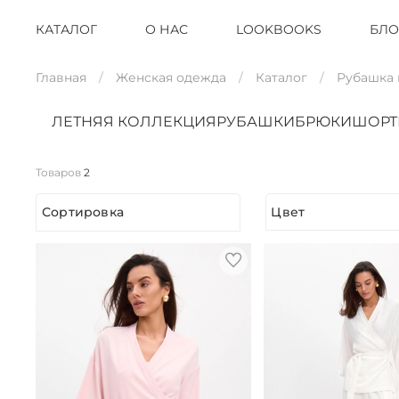
КАТАЛОГ
О НАС
LOOKBOOKS
БЛО
Главная
Женская одежда
Каталог
Рубашка
ЛЕТНЯЯ КОЛЛЕКЦИЯ
РУБАШКИ
БРЮКИ
ШОР
Товаров
2
Сортировка
Цвет