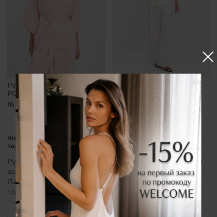
РУБАШКА-КИМОНО
РУБАШКА-КИМОНО
РОЗОВАЯ
БЕЛАЯ
16 700 ₽
16 700 ₽
Женская рубашка кимоно от бренда CLÓ, которая
задает тон всему образу
Рубашка кимоно CLÓ рассматривается как утонченная
вещь, воплощающая эстетику мягкой женственности.
Лаконичный крой, деликатные материалы и
сдержанная палитра создают образ, в котором
сочетаются особая нежность белья и элегантная
непринужденность кимоно. Такая рубашка не