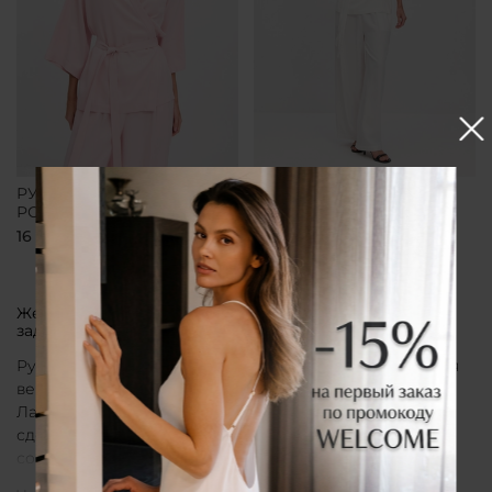
РУБАШКА-КИМОНО
РУБАШКА-КИМОНО
РОЗОВАЯ
БЕЛАЯ
16 700 ₽
16 700 ₽
Женская рубашка кимоно от бренда CLÓ, которая
задает тон всему образу
Рубашка кимоно CLÓ рассматривается как утонченная
вещь, воплощающая эстетику мягкой женственности.
Лаконичный крой, деликатные материалы и
сдержанная палитра создают образ, в котором
сочетаются особая нежность белья и элегантная
непринужденность кимоно. Такая рубашка не