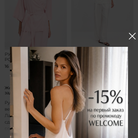
РУБАШКА-КИМОНО
РУБАШКА-КИМОНО
РОЗОВАЯ
БЕЛАЯ
16 700 ₽
16 700 ₽
Женская рубашка кимоно от бренда CLÓ, которая
задает тон всему образу
Рубашка кимоно CLÓ рассматривается как утонченная
вещь, воплощающая эстетику мягкой женственности.
Лаконичный крой, деликатные материалы и
сдержанная палитра создают образ, в котором
сочетаются особая нежность белья и элегантная
непринужденность кимоно. Такая рубашка не