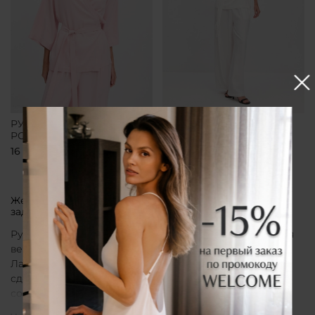
РУБАШКА-КИМОНО
РУБАШКА-КИМОНО
РОЗОВАЯ
БЕЛАЯ
16 700 ₽
16 700 ₽
Женская рубашка кимоно от бренда CLÓ, которая
задает тон всему образу
Рубашка кимоно CLÓ рассматривается как утонченная
вещь, воплощающая эстетику мягкой женственности.
Лаконичный крой, деликатные материалы и
сдержанная палитра создают образ, в котором
сочетаются особая нежность белья и элегантная
непринужденность кимоно. Такая рубашка не