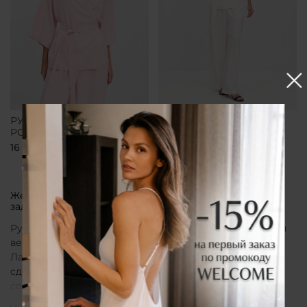
РУБАШКА-КИМОНО
РУБАШКА-КИМОНО
РОЗОВАЯ
БЕЛАЯ
16 700 ₽
16 700 ₽
Женская рубашка кимоно от бренда CLÓ, которая
задает тон всему образу
Рубашка кимоно CLÓ рассматривается как утонченная
вещь, воплощающая эстетику мягкой женственности.
Лаконичный крой, деликатные материалы и
сдержанная палитра создают образ, в котором
сочетаются особая нежность белья и элегантная
непринужденность кимоно. Такая рубашка не