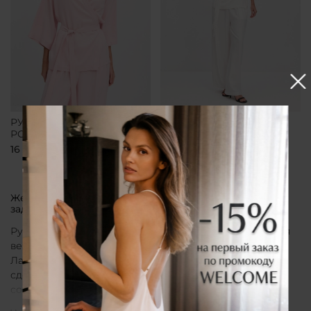
РУБАШКА-КИМОНО
РУБАШКА-КИМОНО
РОЗОВАЯ
БЕЛАЯ
16 700 ₽
16 700 ₽
Женская рубашка кимоно от бренда CLÓ, которая
задает тон всему образу
Рубашка кимоно CLÓ рассматривается как утонченная
вещь, воплощающая эстетику мягкой женственности.
Лаконичный крой, деликатные материалы и
сдержанная палитра создают образ, в котором
сочетаются особая нежность белья и элегантная
непринужденность кимоно. Такая рубашка не