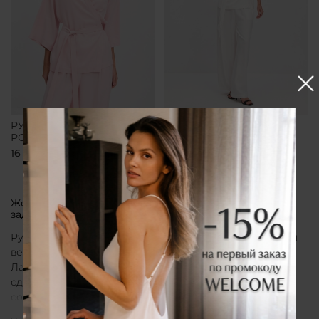
РУБАШКА-КИМОНО
РУБАШКА-КИМОНО
РОЗОВАЯ
БЕЛАЯ
16 700 ₽
16 700 ₽
Женская рубашка кимоно от бренда CLÓ, которая
задает тон всему образу
Рубашка кимоно CLÓ рассматривается как утонченная
вещь, воплощающая эстетику мягкой женственности.
Лаконичный крой, деликатные материалы и
сдержанная палитра создают образ, в котором
сочетаются особая нежность белья и элегантная
непринужденность кимоно. Такая рубашка не