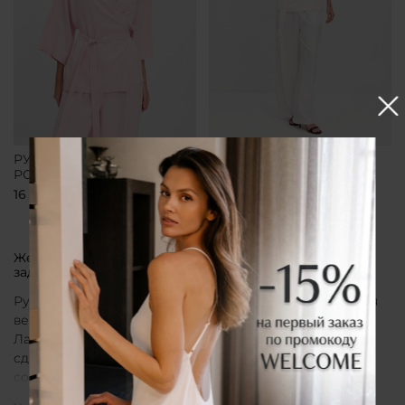
РУБАШКА-КИМОНО
РУБАШКА-КИМОНО
РОЗОВАЯ
БЕЛАЯ
16 700 ₽
16 700 ₽
Женская рубашка кимоно от бренда CLÓ, которая
задает тон всему образу
Рубашка кимоно CLÓ рассматривается как утонченная
вещь, воплощающая эстетику мягкой женственности.
Лаконичный крой, деликатные материалы и
сдержанная палитра создают образ, в котором
сочетаются особая нежность белья и элегантная
непринужденность кимоно. Такая рубашка не