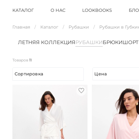
КАТАЛОГ
О НАС
LOOKBOOKS
БЛО
Главная
Каталог
Рубашки
Рубашки в Губки
ЛЕТНЯЯ КОЛЛЕКЦИЯ
РУБАШКИ
БРЮКИ
ШОР
Товаров
11
Сортировка
Цена