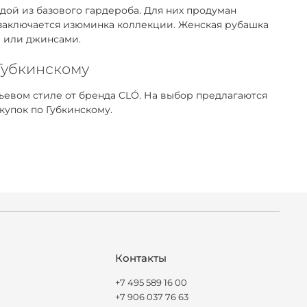
ой из базового гардероба. Для них продуман
 заключается изюминка коллекции. Женская рубашка
м или джинсами.
 Губкинскому
евом стиле от бренда CLÓ. На выбор предлагаются
купок по Губкинскому.
Контакты
+7 495 589 16 00
+7 906 037 76 63