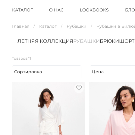
КАТАЛОГ
О НАС
LOOKBOOKS
БЛО
Главная
Каталог
Рубашки
Рубашки в Вилю
ЛЕТНЯЯ КОЛЛЕКЦИЯ
РУБАШКИ
БРЮКИ
ШОР
Товаров
11
Сортировка
Цена