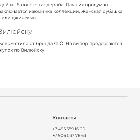
ой из базового гардероба. Для них продуман
 заключается изюминка коллекции. Женская рубашка
м или джинсами.
 Вилюйску
евом стиле от бренда CLÓ. На выбор предлагаются
купок по Вилюйску.
Контакты
+7 495 589 16 00
+7 906 037 76 63