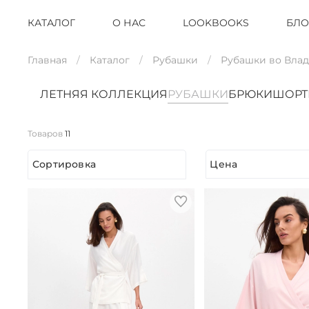
КАТАЛОГ
О НАС
LOOKBOOKS
БЛО
Главная
Каталог
Рубашки
Рубашки во Вла
ЛЕТНЯЯ КОЛЛЕКЦИЯ
РУБАШКИ
БРЮКИ
ШОР
Товаров
11
Сортировка
Цена