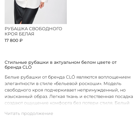
РУБАШКА СВОБОДНОГО
КРОЯ БЕЛАЯ
17 800 ₽
Стильные рубашки в актуальном белом цвете от
бренда CLÓ
Белые рубашки от бренда CLÓ являются воплощением
элегантности в стиле «бельевой роскоши». Модель
свободного кроя подчеркивает непринужденный, но
изысканный образ. Легкая ткань и естественная посадка
создают ощущение комфорта без потери стиля. Белый
цвет в интерпретации CLÓ становится символом
чистоты и универсальности. Такая рубашка легко
вписывается как в повседневные, так и в более
нарядные луки.