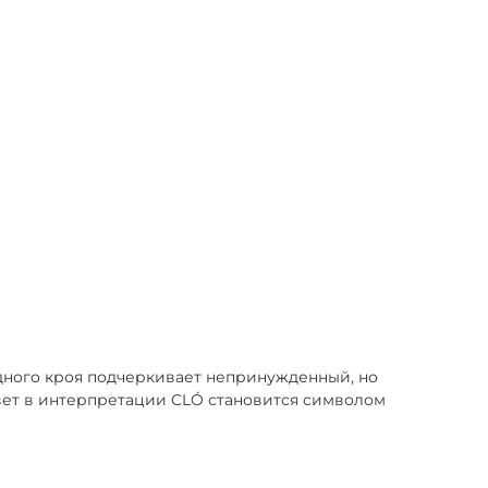
дного кроя подчеркивает непринужденный, но
цвет в интерпретации CLÓ становится символом