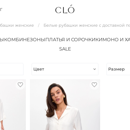
Г
убашки женские
Белые рубашки женские с доставкой п
ТЫ
КОМБИНЕЗОНЫ
ПЛАТЬЯ И СОРОЧКИ
КИМОНО И Х
SALE
Цвет
Размер