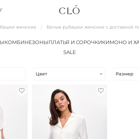
Г
убашки женские
Белые рубашки женские с доставкой п
ТЫ
КОМБИНЕЗОНЫ
ПЛАТЬЯ И СОРОЧКИ
КИМОНО И Х
SALE
Цвет
Размер