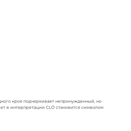
дного кроя подчеркивает непринужденный, но
цвет в интерпретации CLÓ становится символом