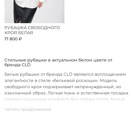
РУБАШКА СВОБОДНОГО
КРОЯ БЕЛАЯ
17 800 ₽
Стильные рубашки в актуальном белом цвете от
бренда CLÓ
Белые рубашки от бренда CLÓ являются воплощением
элегантности в стиле «бельевой роскоши». Модель
свободного кроя подчеркивает непринужденный, но
изысканный образ. Легкая ткань и естественная посадка
создают ощущение комфорта без потери стиля. Белый
цвет в интерпретации CLÓ становится символом
чистоты и универсальности. Такая рубашка легко
вписывается как в повседневные, так и в более
нарядные луки.