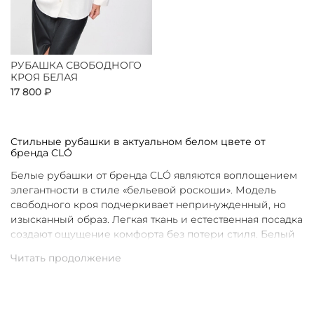
РУБАШКА СВОБОДНОГО
КРОЯ БЕЛАЯ
17 800 ₽
Стильные рубашки в актуальном белом цвете от
бренда CLÓ
Белые рубашки от бренда CLÓ являются воплощением
элегантности в стиле «бельевой роскоши». Модель
свободного кроя подчеркивает непринужденный, но
изысканный образ. Легкая ткань и естественная посадка
создают ощущение комфорта без потери стиля. Белый
цвет в интерпретации CLÓ становится символом
чистоты и универсальности. Такая рубашка легко
вписывается как в повседневные, так и в более
нарядные луки.