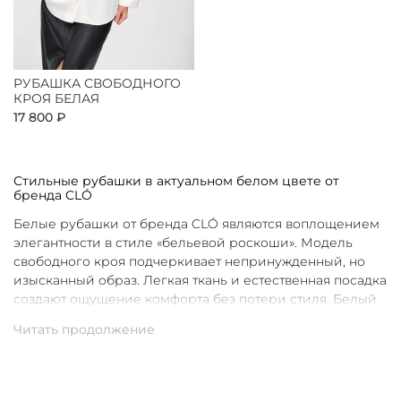
РУБАШКА СВОБОДНОГО
КРОЯ БЕЛАЯ
17 800 ₽
Стильные рубашки в актуальном белом цвете от
бренда CLÓ
Белые рубашки от бренда CLÓ являются воплощением
элегантности в стиле «бельевой роскоши». Модель
свободного кроя подчеркивает непринужденный, но
изысканный образ. Легкая ткань и естественная посадка
создают ощущение комфорта без потери стиля. Белый
цвет в интерпретации CLÓ становится символом
чистоты и универсальности. Такая рубашка легко
вписывается как в повседневные, так и в более
нарядные луки.