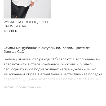
РУБАШКА СВОБОДНОГО
КРОЯ БЕЛАЯ
17 800 ₽
Стильные рубашки в актуальном белом цвете от
бренда CLÓ
Белые рубашки от бренда CLÓ являются воплощением
элегантности в стиле «бельевой роскоши». Модель
свободного кроя подчеркивает непринужденный, но
изысканный образ. Легкая ткань и естественная посадка
создают ощущение комфорта без потери стиля. Белый
цвет в интерпретации CLÓ становится символом
чистоты и универсальности. Такая рубашка легко
вписывается как в повседневные, так и в более
нарядные луки.