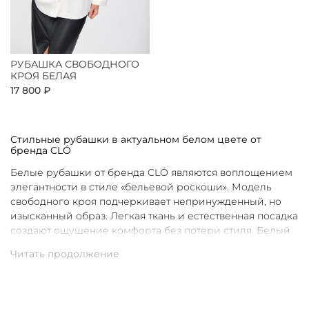
РУБАШКА СВОБОДНОГО
КРОЯ БЕЛАЯ
17 800 ₽
Стильные рубашки в актуальном белом цвете от
бренда CLÓ
Белые рубашки от бренда CLÓ являются воплощением
элегантности в стиле «бельевой роскоши». Модель
свободного кроя подчеркивает непринужденный, но
изысканный образ. Легкая ткань и естественная посадка
создают ощущение комфорта без потери стиля. Белый
цвет в интерпретации CLÓ становится символом
чистоты и универсальности. Такая рубашка легко
вписывается как в повседневные, так и в более
нарядные луки.