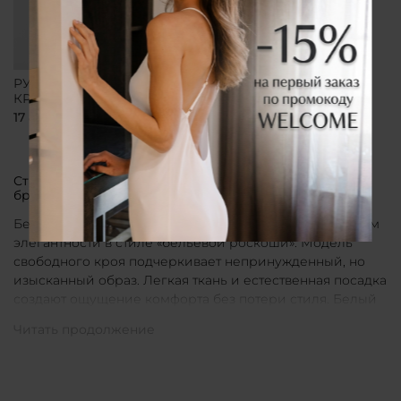
РУБАШКА СВОБОДНОГО
КРОЯ БЕЛАЯ
17 800 ₽
Стильные рубашки в актуальном белом цвете от
бренда CLÓ
Белые рубашки от бренда CLÓ являются воплощением
элегантности в стиле «бельевой роскоши». Модель
свободного кроя подчеркивает непринужденный, но
изысканный образ. Легкая ткань и естественная посадка
создают ощущение комфорта без потери стиля. Белый
цвет в интерпретации CLÓ становится символом
чистоты и универсальности. Такая рубашка легко
вписывается как в повседневные, так и в более
нарядные луки.