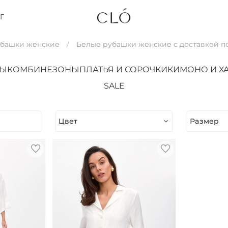
Г
убашки женские
Белые рубашки женские с доставкой п
ТЫ
КОМБИНЕЗОНЫ
ПЛАТЬЯ И СОРОЧКИ
КИМОНО И Х
SALE
Цвет
Размер