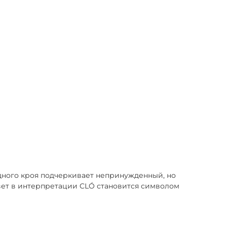
дного кроя подчеркивает непринужденный, но
цвет в интерпретации CLÓ становится символом