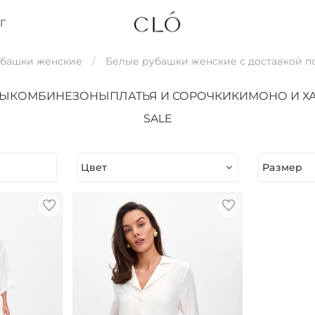
Г
убашки женские
Белые рубашки женские с доставкой п
ТЫ
КОМБИНЕЗОНЫ
ПЛАТЬЯ И СОРОЧКИ
КИМОНО И Х
SALE
Цвет
Размер