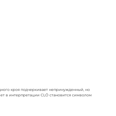
дного кроя подчеркивает непринужденный, но
цвет в интерпретации CLÓ становится символом