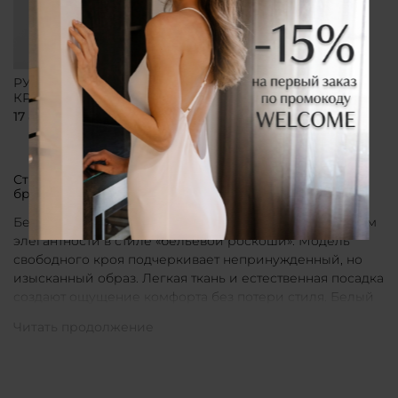
РУБАШКА СВОБОДНОГО
КРОЯ БЕЛАЯ
17 800 ₽
Стильные рубашки в актуальном белом цвете от
бренда CLÓ
Белые рубашки от бренда CLÓ являются воплощением
элегантности в стиле «бельевой роскоши». Модель
свободного кроя подчеркивает непринужденный, но
изысканный образ. Легкая ткань и естественная посадка
создают ощущение комфорта без потери стиля. Белый
цвет в интерпретации CLÓ становится символом
чистоты и универсальности. Такая рубашка легко
вписывается как в повседневные, так и в более
нарядные луки.